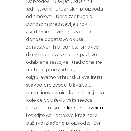
Dobrodošli u svijet ukusnih i
jedinstvenih organskih proizvoda
od smokve! Naša zadruga s
ponosom predstavlja širok
asortiman novih proizvoda koji
donose bogatstvo okusa i
zdravstvenih prednosti smokve
direktno na vaš sto. Uz pažljivo
odabrane sastojke i tradicionalne
metode proizvodnje,
osiguravamo vrhunsku kvalitetu
svakog proizvoda. Uživajte u
našim inovativnim kombinacijama
koje će oduševiti vaša nepca.
Posjetite našu
online prodavnicu
i otkrijte čari smokve kroz naše
pažljivo izrađene proizvode. Svi
naši proizvodi su ručno rađeni s