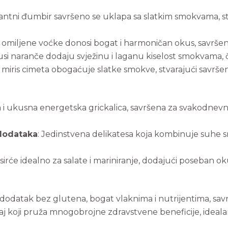
kantni đumbir savršeno se uklapa sa slatkim smokvama, s
je omiljene voćke donosi bogat i harmoničan okus, savrše
rusi naranče dodaju svježinu i laganu kiselost smokvama, 
li miris cimeta obogaćuje slatke smokve, stvarajući savrš
a i ukusna energetska grickalica, savršena za svakodnevne 
 dodataka
: Jedinstvena delikatesa koja kombinuje suhe 
sirće idealno za salate i mariniranje, dodajući poseban ok
i dodatak bez glutena, bogat vlaknima i nutrijentima, sav
čaj koji pruža mnogobrojne zdravstvene beneficije, ideala