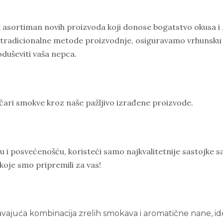
 asortiman novih proizvoda koji donose bogatstvo okusa i
i tradicionalne metode proizvodnje, osiguravamo vrhunsku 
duševiti vaša nepca.
e čari smokve kroz naše pažljivo izrađene proizvode.
lju i posvećenošću, koristeći samo najkvalitetnije sastojke
oje smo pripremili za vas!
avajuća kombinacija zrelih smokava i aromatične nane, id