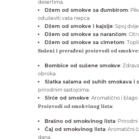
desertima.
Džem od smokve sa đumbirom
: Pi
oduševiti vaša nepca.
Džem od smokve i kajsije
: Spoj dvi
Džem od smokve sa narančom
: Cit
Džem od smokve sa cimetom
: Top
Sušeni i prerađeni proizvodi od smokve:
Bombice od sušene smokve
: Zdrav
obroka.
Slatka salama od suhih smokava i
prirodnim sastojcima.
Sirće od smokve
: Aromatično i blago 
Proizvodi od smokvinog lista:
Brašno od smokvinog lista
: Prirodn
Čaj od smokvinog lista
: Aromatični 
dana.