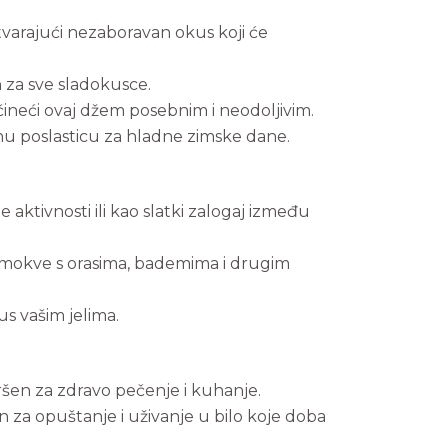
tvarajući nezaboravan okus koji će
n za sve sladokusce.
čineći ovaj džem posebnim i neodoljivim.
enu poslasticu za hladne zimske dane.
aktivnosti ili kao slatki zalogaj između
smokve s orasima, bademima i drugim
us vašim jelima.
ršen za zdravo pečenje i kuhanje.
n za opuštanje i uživanje u bilo koje doba