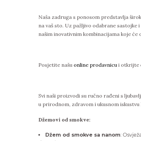
Naša zadruga s ponosom predstavlja širok
na vaš sto. Uz pažljivo odabrane sastojke 
našim inovativnim kombinacijama koje će o
Posjetite našu
online prodavnicu
i otkrijt
Svi naši proizvodi su ručno rađeni s ljubav
u prirodnom, zdravom i ukusnom iskustvu k
Džemovi od smokve:
Džem od smokve sa nanom
: Osvjež