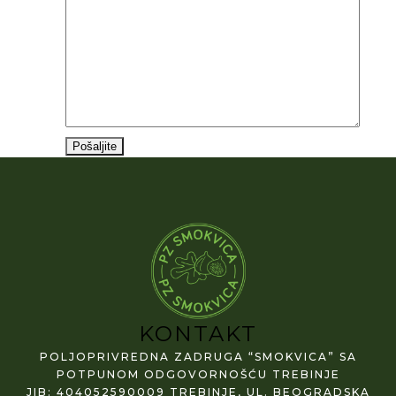
KONTAKT
POLJOPRIVREDNA ZADRUGA “SMOKVICA” SA
POTPUNOM ODGOVORNOŠĆU TREBINJE
JIB: 404052590009 TREBINJE, UL. BEOGRADSKA