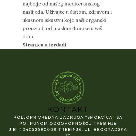
najbolje od našeg mediteranskog
naslijeđa. Uživajte u čistom, zdravom i
ukusnom iskustvu koje naši organski
proizvodi od masline donose u vaš
dom.
Stranica u izrdadi
KONTAKT
POLJOPRIVREDNA ZADRUGA “SMOKVICA” SA
POTPUNOM ODGOVORNOŠĆU TREBINJE
JIB: 404052590009 TREBINJE, UL. BEOGRADSKA
17