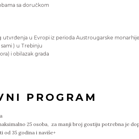
sobama sa doručkom
utvrđenja u Evropi iz perioda Austrougarske monarhije
 sami ) u Trebinju
ra) i obilazak grada
VNI PROGRAM
a
ksimalno 25 osoba, za manji broj gostiju potrebna je dopl
i od 35 godina i naviše+