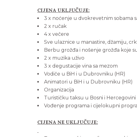
CIJENA UKLJUČUJE:
3 x noćenje u dvokrevetnim sobama 
2 x ručak
4 x večere
Sve ulaznice u manastire, džamiju, cr
Berbu grožđa i nošenje grožđa koje su
2 x muzika uživo
3 x degustacije vina sa mezom
Vodiče u BiH i u Dubrovniku (HR)
Animatori u BiH i u Dubrovniku (HR)
Organizacija
Turističku taksu u Bosni i Hercegovini
Vođenje programa i cijelokupni progra
CIJENA NE UKLJUČUJE: