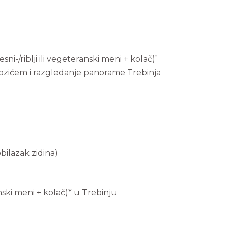
i-/riblji ili vegeteranski meni + kolač)
*
 vozićem i razgledanje panorame Trebinja
bilazak zidina)
nski meni + kolač)* u Trebinju