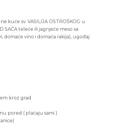
rodne kuće sv. VASILIJA OSTROŠKOG u
OD SAČA teleće ili jagnjeće meso sa
, domaće vino i domaća rakija), ugođaj
em kroz grad
u pored ( plaćaju sami )
ganice)