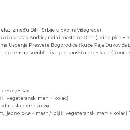
elaz između BiH i Srbije u okolini Višegrada)
 i obilazak Andrićgrada i mosta na Drini (jedno piće + mes
ama Uspenja Presvete Bogorodice i kuće Paja Đukovića iz 
no piće + mesni/riblji ili vegeteranski meni + kolač) i no
a »Sutjeska«
i ili vegeteranski meni + kolač)
rada u slobodnoj režiji
( jedno piće + mesni/riblji ili vegeteranski meni + kolač)