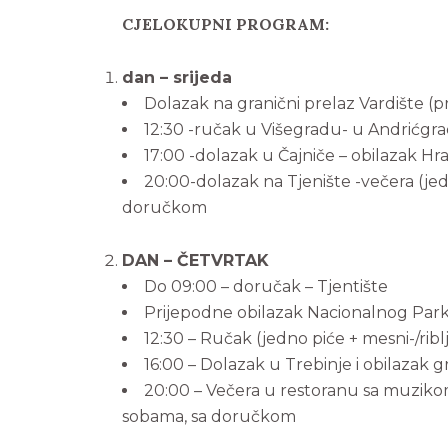
CJELOKUPNI PROGRAM
:
dan – srijeda
Dolazak na granični prelaz Vardište (pr
12:30 -ručak u Višegradu- u Andrićgradu
17:00 -dolazak u Čajniče – obilazak Hr
20:00-dolazak na Tjenište -večera (jed
doručkom
DAN – ČETVRTAK
Do 09:00 – doručak – Tjentište
Prijepodne obilazak Nacionalnog Park
12:30 – Ručak (jedno piće + mesni-/riblj
16:00 – Dolazak u Trebinje i obilazak g
20:00 – Večera u restoranu sa muzikom,
sobama, sa doručkom