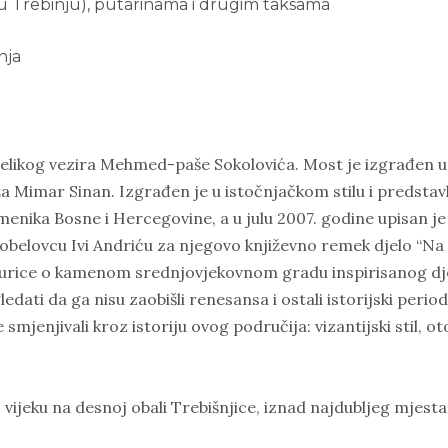
u Trebinju), putarinama i drugim taksama
nja
velikog vezira Mehmed-paše Sokolovića. Most je izgrađen u 
ža Mimar Sinan. Izgrađen je u istočnjačkom stilu i predstav
menika Bosne i Hercegovine, a u julu 2007. godine upisan je
obelovcu Ivi Andriću za njegovo književno remek djelo “Na D
urice o kamenom srednjovjekovnom gradu inspirisanog djel
gledati da ga nisu zaobišli renesansa i ostali istorijski per
je smjenjivali kroz istoriju ovog područija: vizantijski stil,
vijeku na desnoj obali Trebišnjice, iznad najdubljeg mjesta u 