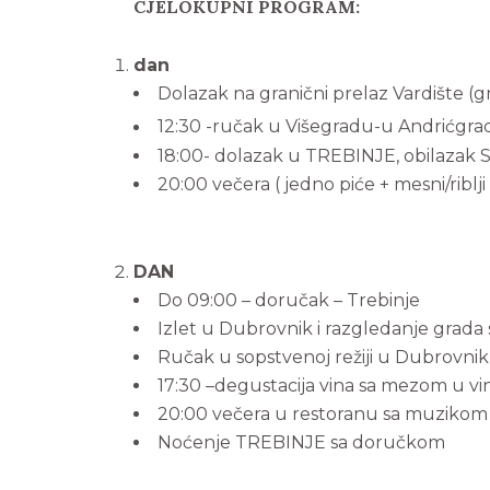
CJELOKUPNI PROGRAM
:
dan
Dolazak na granični prelaz Vardište (g
12:30 -ručak u Višegradu-u Andrićgradu 
18:00- dolazak u TREBINJE, obilazak S
20:00 večera ( jedno piće + mesni/riblj
DAN
Do 09:00 – doručak – Trebinje
Izlet u Dubrovnik i razgledanje grada
Ručak u sopstvenoj režiji u Dubrovni
17:30 –degustacija vina sa mezom u vi
20:00 večera u restoranu sa muzikom (j
Noćenje TREBINJE sa doručkom