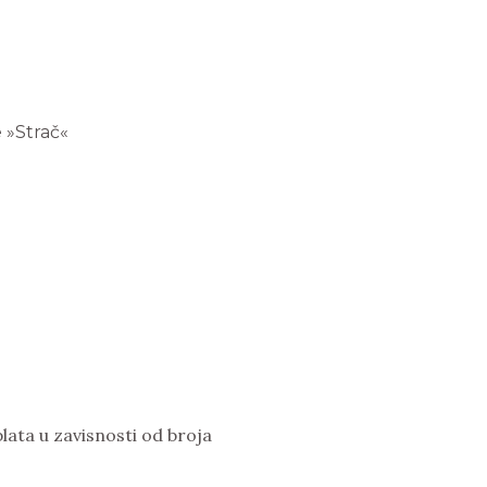
 »Strač«
ata u zavisnosti od broja