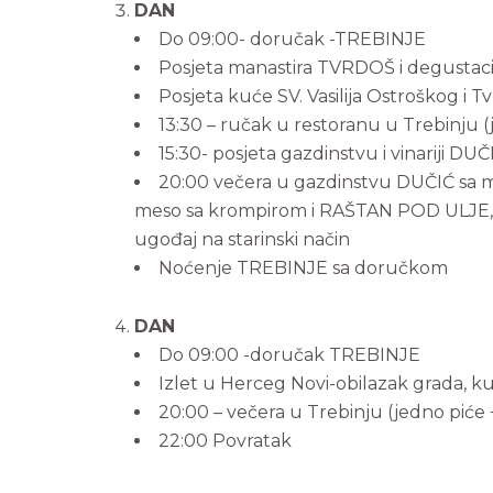
DAN
Do 09:00- doručak -TREBINJE
Posjeta manastira TVRDOŠ i degustaci
Posjeta kuće SV. Vasilija Ostroškog i
13:30 – ručak u restoranu u Trebinju (j
15:30- posjeta gazdinstvu i vinariji D
20:00 večera u gazdinstvu DUČIĆ sa mu
meso sa krompirom i RAŠTAN POD ULJE, do
ugođaj na starinski način
Noćenje TREBINJE sa doručkom
DAN
Do 09:00 -doručak TREBINJE
Izlet u Herceg Novi-obilazak grada, k
20:00 – večera u Trebinju (jedno piće + 
22:00 Povratak