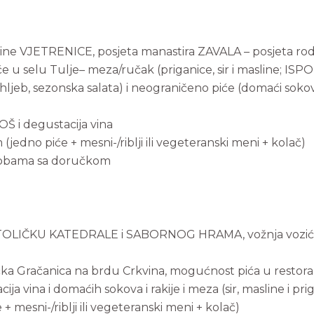
pećine VJETRENICE, posjeta manastira ZAVALA – posjeta 
e u selu Tulje– meza/ručak (priganice, sir i masline; ISP
eb, sezonska salata) i neograničeno piće (domaći sokovi
Š i degustacija vina
edno piće + mesni-/riblji ili vegeteranski meni + kolač)
sobama sa doručkom
 KATOLIČKU KATEDRALE i SABORNOG HRAMA, vožnja vozić
ka Gračanica na brdu Crkvina, mogućnost pića u restoran
ija vina i domaćih sokova i rakije i meza (sir, masline i pri
 mesni-/riblji ili vegeteranski meni + kolač)