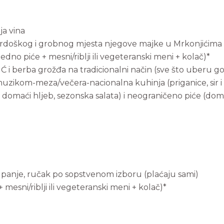
ja vina
 Tvrdoškog i grobnog mjesta njegove majke u Mrkonjićima
edno piće + mesni/riblji ili vegeteranski meni + kolač)*
UČIĆ i berba grožđa na tradicionalni način (sve što uberu 
zikom-meza/večera-nacionalna kuhinja (priganice, sir i 
maći hljeb, sezonska salata) i neograničeno piće (domać
upanje, ručak po sopstvenom izboru (plaćaju sami)
mesni/riblji ili vegeteranski meni + kolač)*