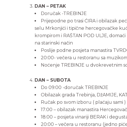
DAN – PETAK
Doručak -TREBINJE
Prijepodne po trasi ĆIRA i obilazak 
selu Mrkonjići i tipične hercegovačke kuć
krompirom i RAŠTAN POD ULJE, domaći hlj
na starinski način
Poslije podne posjeta manastira TVRDO
20:00- večera u restoranu sa muzikom (j
Noćenje TREBINJE u dvokrevetnim 
DAN – SUBOTA
Do 09:00 -doručak TREBINJE
Obilazak grada Trebinja, DžAMIJE,
Ručak po svom izboru ( plaćaju sami )
17:00 – obilazak manastira Hercegovač
18:00 – posjeta vinariji BERAK i degustac
20:00 – večera u restoranu (jedno piće +