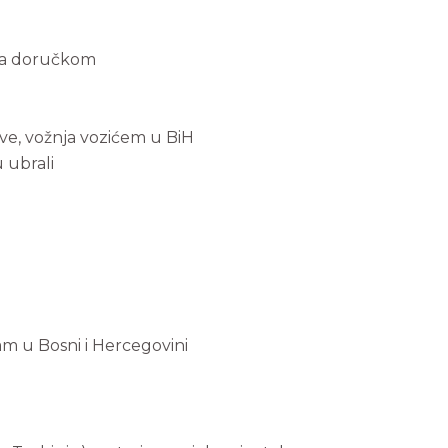
sa doručkom
kve, vožnja vozićem u BiH
 ubrali
m u Bosni i Hercegovini