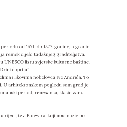
periodu od 1571. do 1577. godine, a gradio
lja remek dijelo tadašnjeg graditeljstva.
 u UNESCO listu svjetske kulturne baštine.
rini ćuprija”.
ima i likovima nobelovca Ive Andrića. To
iodi. U arhitektonskom pogledu sam grad je
 otomanski period, renesansa, klasicizam.
rijeci, tzv. Ban-vira, koji nosi naziv po