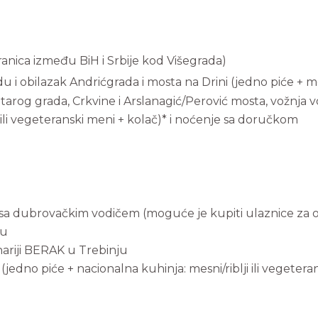
ranica između BiH i Srbije kod Višegrada)
i obilazak Andrićgrada i mosta na Drini (jedno piće + mesn
tarog grada, Crkvine i Arslanagić/Perović mosta, vožnja
i ili vegeteranski meni + kolač)* i noćenje sa doručkom
 sa dubrovačkim vodičem (moguće je kupiti ulaznice za o
ku
nariji BERAK u Trebinju
edno piće + nacionalna kuhinja: mesni/riblji ili vegetera