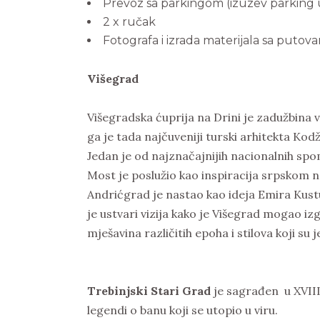
Prevoz sa parkingom (izuzev parking 
2 x ručak
Fotografa i izrada materijala sa putova
Višegrad
Višegradska ćuprija na Drini je zadužbina 
ga je tada najčuveniji turski arhitekta Kod
Jedan je od najznačajnijih nacionalnih spo
Most je poslužio kao inspiracija srpskom n
Andrićgrad je nastao kao ideja Emira Kust
je ustvari vizija kako je Višegrad mogao iz
mješavina različitih epoha i stilova koji su 
Trebinjski Stari Grad
je sagrađen u XVIII 
legendi o banu koji se utopio u viru.