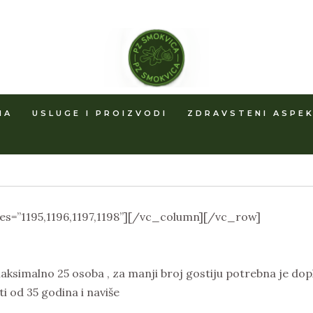
MA
USLUGE I PROIZVODI
ZDRAVSTENI ASPEK
s=”1195,1196,1197,1198”][/vc_column][/vc_row]
ksimalno 25 osoba , za manji broj gostiju potrebna je dopl
i od 35 godina i naviše