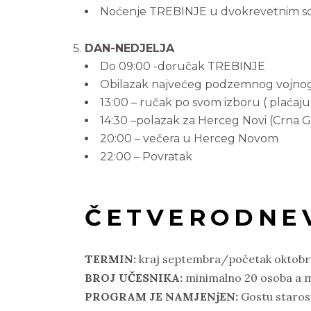
Noćenje TREBINJE u dvokrevetnim 
DAN-NEDJELJA
Do 09:00 -doručak TREBINJE
Obilazak najvećeg podzemnog vojnog 
13:00 – ručak po svom izboru ( plaćaju
14:30 –polazak za Herceg Novi (Crna Go
20:00 – večera u Herceg Novom
22:00 – Povratak
ČETVERODNE
TERMIN:
kraj septembra/početak oktobr
BROJ UČESNIKA:
minimalno 20 osoba a ma
PROGRAM JE NAMJENjEN:
Gostu starost