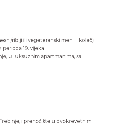
ni/riblji ili vegeteranski meni + kolač)
perioda 19. vijeka
ćenje, u luksuznim apartmanima, sa
 Trebinje, i prenoćište u dvokrevetnim