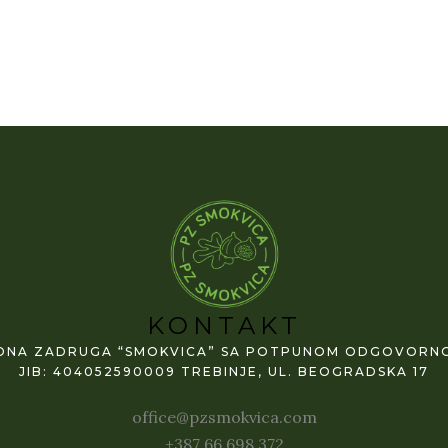
KONTAKT
DNA ZADRUGA “SMOKVICA” SA POTPUNOM ODGOVORNO
JIB: 404052590009 TREBINJE, UL. BEOGRADSKA 17
office@pzsmokvica.com
+387 66 698 372