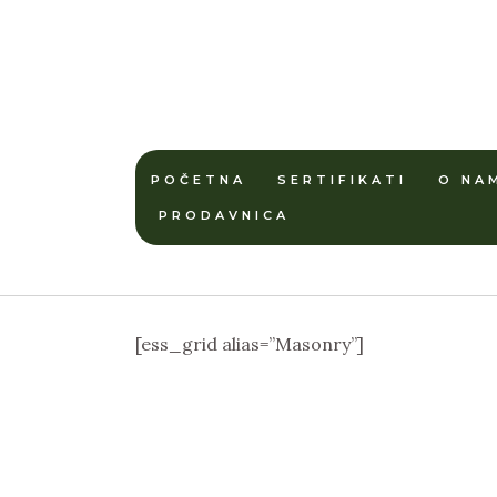
POČETNA
SERTIFIKATI
O NA
PRODAVNICA
[ess_grid alias=”Masonry”]