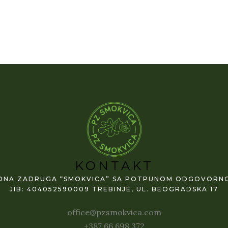
KONTAKT
DNA ZADRUGA “SMOKVICA” SA POTPUNOM ODGOVORNO
JIB: 404052590009 TREBINJE, UL. BEOGRADSKA 17
office@pzsmokvica.com
+387 66 698 372